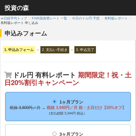
投資の森
日経平均トップ
FX外国為替レート 一覧
今日のドル円 予想
有料版レポート
有料版レポート 申し込み
申込みフォーム
1. 申込みフォーム
2. 支払い手続き
3. 申込完了
ドル円 有料レポート
期間限定！祝・土
日20%割引キャンペーン
1ヶ月プラン
税抜 3,800円／月
→
税抜 3,040円／月
祝・土日だけ【20%オフ】
(支払総額 3,344円 税込）
3ヶ月プラン