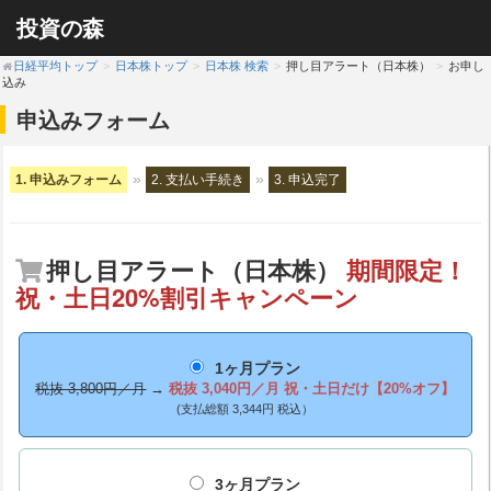
投資の森
日経平均トップ
日本株トップ
日本株 検索
押し目アラート（日本株）
お申し
込み
申込みフォーム
1. 申込みフォーム
2. 支払い手続き
3. 申込完了
押し目アラート（日本株）
期間限定！
祝・土日20%割引キャンペーン
1ヶ月プラン
税抜 3,800円／月
→
税抜 3,040円／月
祝・土日だけ【20%オフ】
(支払総額 3,344円 税込）
3ヶ月プラン